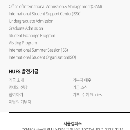
Office of International Admission & Management(OIAM)
International Student Support Center(ISSC)
Undergraduate Admission
Graduate Admission
Student Exchange Program
Visiting Program
International Summer Session(ISS)
International Student Organization(ISO)
HUFS
발전기금
기금 소개
기부자 예우
명예의 전당
기금 소식
참여하기
기부·수혜 Stories
이달의 기부자
서울캠퍼스
(02450) 서울특별시 동대문구 이문로 107 Tel. 82-2-2173-2114