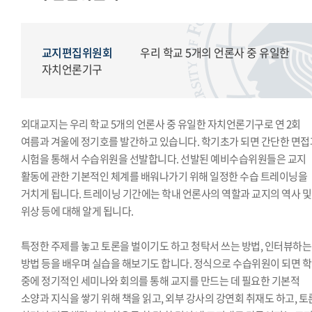
모의국제연합
국제학생회
생활도서관
교지편집위원회
우리 학교 5개의 언론사 중 유일한
학생복지위원회
자치언론기구
영상사업단
한국외대풍물패연합회
외대교지는 우리 학교 5개의 언론사 중 유일한 자치언론기구로 연 2회
한국외대통역협회
여름과 겨울에 정기호를 발간하고 있습니다. 학기초가 되면 간단한 면접
한국외대119학군단
시험을 통해서 수습위원을 선발합니다. 선발된 예비수습위원들은 교지
활동에 관한 기본적인 체계를 배워나가기 위해 일정한 수습 트레이닝을
거치게 됩니다. 트레이닝 기간에는 학내 언론사의 역할과 교지의 역사 및
위상 등에 대해 알게 됩니다.
특정한 주제를 놓고 토론을 벌이기도 하고 청탁서 쓰는 방법, 인터뷰하는
방법 등을 배우며 실습을 해보기도 합니다. 정식으로 수습위원이 되면 
중에 정기적인 세미나와 회의를 통해 교지를 만드는 데 필요한 기본적
소양과 지식을 쌓기 위해 책을 읽고, 외부 강사의 강연회 취재도 하고, 