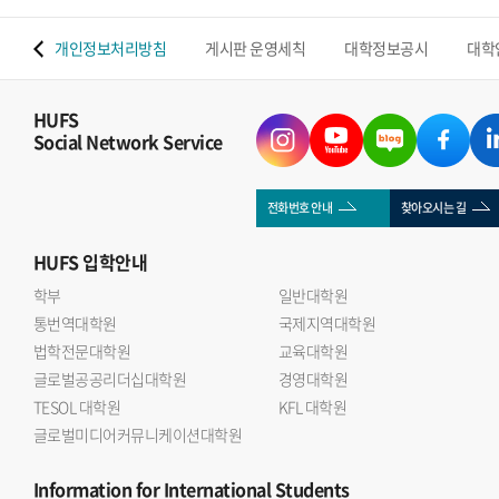
 맵
개인정보처리방침
게시판 운영세칙
대학정보공시
대학
HUFS
Social Network Service
전화번호 안내
찾아오시는 길
HUFS
입학안내
학부
일반대학원
통번역대학원
국제지역대학원
법학전문대학원
교육대학원
글로벌공공리더십대학원
경영대학원
TESOL 대학원
KFL 대학원
글로벌미디어커뮤니케이션대학원
Information
for International Students