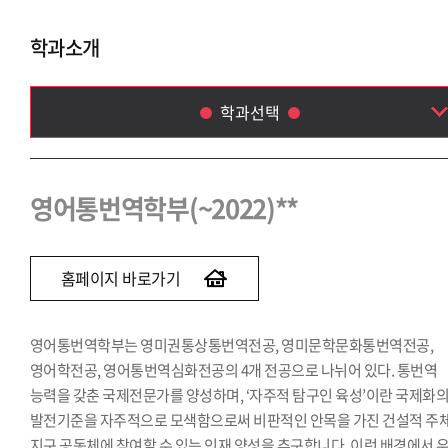
학과소개
학과선택
영어통번역학부(~2022)
독일어통번역학과(~2023)
영어통번역학부(~2022)**
스페인어통번역학과(~2023)
이탈리아어통번역학과(~2023)
중국어통번역학과(~2022)
홈페이지 바로가기
일본어통번역학과(~2022)
아랍어통번역학과(~2020)
영어통번역학부는 영미권통상통번역전공, 영미문학문화통번역전공,
말레이·인도네시아어통번역학과(~2023)
영어학전공, 영어통번역심화전공의 4개 전공으로 나뉘어 있다. 통번역
태국어통번역학과(~2022)
능력을 갖춘 국제전문가를 양성하며, ‘자주적 탐구인 육성’이란 국제화
발전기준을 자주적으로 모색함으로써 비판적인 안목을 가진 건설적 주
지구 공동체에 참여할 수 있는 인재 양성을 추구합니다. 이런 배경에서 