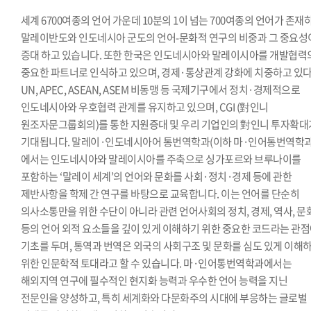
세계 6700여종의 언어 가운데 10분의 1이 넘는 700여종의 언어가 존재
말레이반도와 인도네시아 군도의 언어-문화적 연구의 비중과 그 중요성
증대 하고 있습니다. 또한 한국은 인도네시아와 말레이시아를 개발협력
중요한 파트너로 인식하고 있으며, 경제·통상관계 강화에 치중하고 있다
UN, APEC, ASEAN, ASEM 비동맹 등 국제기구에서 정치·경제적으로
인도네시아와 우호협력 관계를 유지하고 있으며, CGI (對인니
원조자문그룹회의)를 통한 지원증대 및 우리 기업인의 對인니 투자확대
기대됩니다. 말레이·인도네시아어 통번역학과(이하 마·인어통번역학과
에서는 인도네시아와 말레이시아를 주축으로 싱가포르와 브루나이를
포함하는 ‘말레이 세계’의 언어와 문화를 사회·정치·경제 등에 관한
제반사항을 학제 간 연구를 바탕으로 교육합니다. 이는 언어를 단순히
의사소통만을 위한 수단이 아니라 관련 언어사회의 정치, 경제, 역사, 문
등의 언어 외적 요소들을 깊이 있게 이해하기 위한 중요한 코드라는 관
기초를 두며, 통역과 번역은 외국의 사회구조 및 문화를 심도 있게 이해
위한 인문학적 토대라고 할 수 있습니다. 마·인어통번역학과에서는
해외지역 연구에 필수적인 현지화 능력과 우수한 언어 능력을 지닌
전문인을 양성하고, 특히 세계화와 다문화주의 시대에 부응하는 글로벌