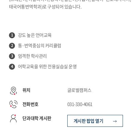
태국어통번역학과)로 구성되어 있습니다.
강도 높은 언어교육
1
통·번역중심의 커리큘럼
2
엄격한 학사관리
3
어학교육을 위한 전용실습실 운영
4
위치
글로벌캠퍼스
전화번호
031-330-4061
단과대학 게시판
게시판 팝업 열기