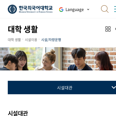
Language
대학 생활
대학 생활
시설이용
시설/차량운행
시설대관
시설대관
캠퍼스교통안내
시설대관