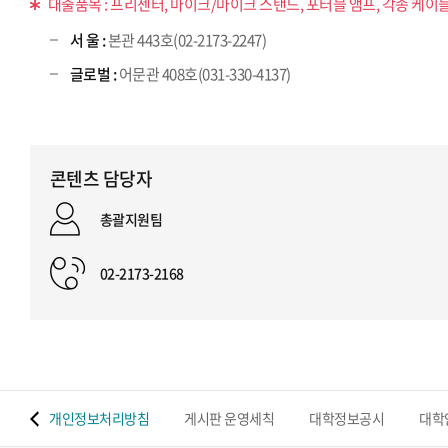
대출품목 : 프리젠터, 마이크/마이크 스탠드, 포터블 앰프, 각종 케이블
서 울 :
본관 443호(02-2173-2247)
글로벌 :
어문관 408호(031-330-4137)
콘텐츠 담당자
총괄지원팀
02-2173-2168
 맵
개인정보처리방침
게시판 운영세칙
대학정보공시
대학