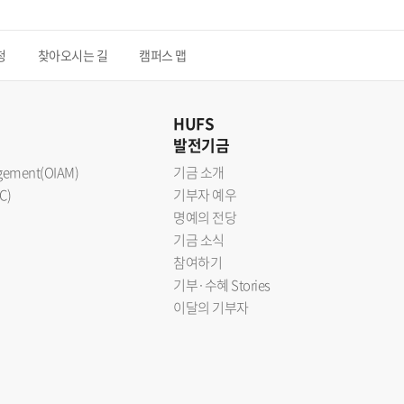
청
찾아오시는 길
캠퍼스 맵
HUFS
발전기금
nagement(OIAM)
기금 소개
C)
기부자 예우
명예의 전당
기금 소식
참여하기
기부·수혜 Stories
이달의 기부자