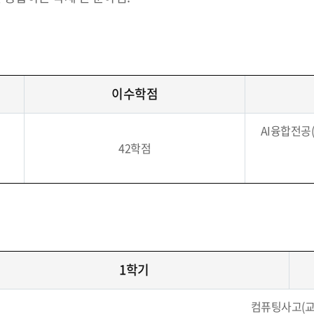
이수학점
AI융합전공(
42학점
1학기
컴퓨팅사고(교