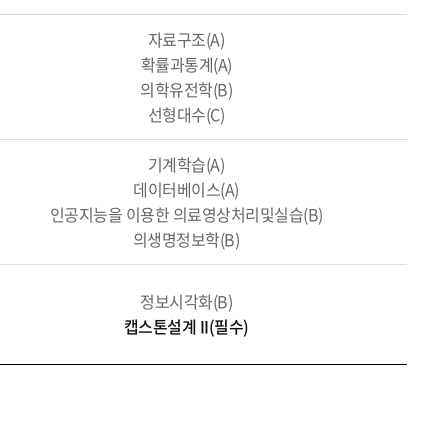
자료구조(A)
확률과통계(A)
의학유전학(B)
선형대수(C)
기계학습(A)
데이터베이스(A)
인공지능을 이용한 의료영상처리및실습(B)
의생명정보학(B)
정보시각화(B)
캡스톤설계 II(필수)