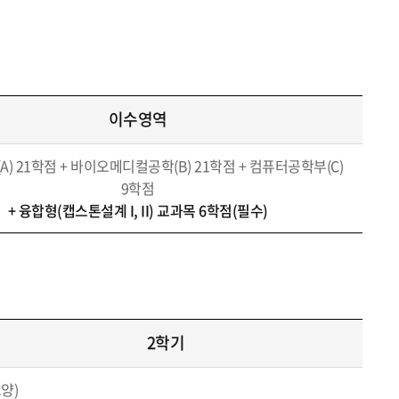
이수영역
A) 21학점 + 바이오메디컬공학(B) 21학점 + 컴퓨터공학부(C)
9학점
+ 융합형(캡스톤설계 I, II) 교과목 6학점(필수)
2학기
양)