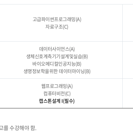
고급파이썬프로그래밍(A)
자료구조(C)
데이터사이언스(A)
생체신호계측기기설계및실습(B)
바이오메디컬인공지능(B)
생명정보학을위한 데이터마이닝(B)
웹프로그래밍(A)
컴퓨터비전(C)
캡스톤설계 I(필수)
를 수강해야 함.