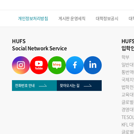
개인정보처리방침
게시판 운영세칙
대학정보공시
대
HUFS
HUF
Social Network Service
입학
학부
일반대
통번역
국제지
전화번호 안내
찾아오시는 길
법학전
교육대
글로벌
경영대
TESO
KFL 
글로벌