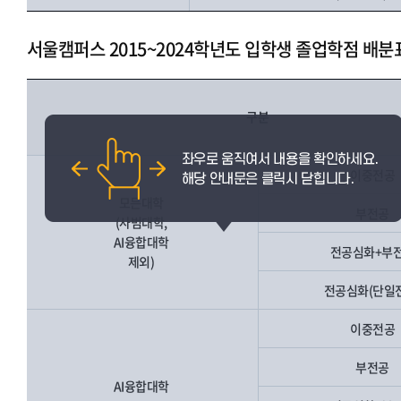
서울캠퍼스 2015~2024학년도 입학생 졸업학점 배분
구분
이중전공
모든대학
부전공
(사범대학,
AI융합대학
전공심화+부
제외)
전공심화(단일
이중전공
부전공
AI융합대학