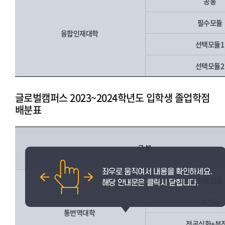
공통
필수모듈
융합인재대학
선택모듈
선택모듈
글로벌캠퍼스 2023~2024학년도 입학생 졸업학점
배분표
구 분
이중전공
부전공
통번역대학
전공심화+부