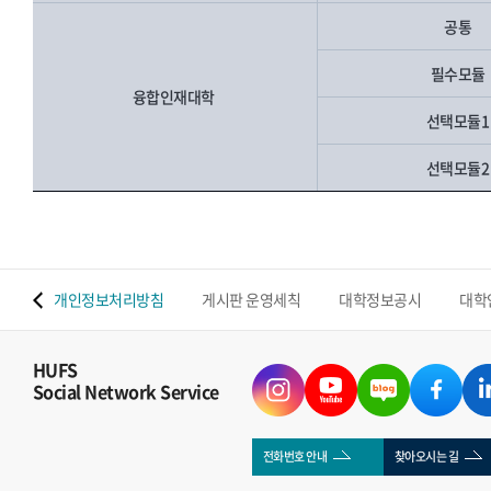
공통
필수모듈
융합인재대학
선택모듈
선택모듈
 맵
개인정보처리방침
게시판 운영세칙
대학정보공시
대학
HUFS
Social Network Service
전화번호 안내
찾아오시는 길