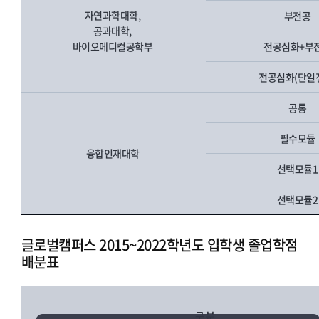
자연과학대학,
부전공
공과대학,
바이오메디컬공학부
전공심화+부
전공심화(단일
공통
필수모듈
융합인재대학
선택모듈
선택모듈
글로벌캠퍼스 2015~2022학년도 입학생 졸업학점
배분표
구 분