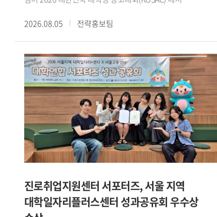
코삭챌린저상을 수상했다.대한민국 대학생 광고대회(KOSAC)
2026.08.05
전략홍보팀
는 문화체육관광부가 주최하고 한국광고총연합회가 주관하는
전국 규모의 대학생 광고 공모전이다. 매년 전국 대학생들이
지도교수와 함께 주제에 맞는 광고 캠페인 기획서를 제작해
경쟁한다.삼성화재의 후원으로 열린 이번 대회는 2030세대의
일상에 보험을 더하다 를 주제로 진행됐다. 광미사팀은
수업에서 수행한 팀 프로젝트를 발전시켜 공모전에
출품했으며, 보험 시장이 꾸준히 성장하는 가운데 2030세대의
신규 가입은 감소하고 있다는 점에 주목해 캠페인 전략을
설계했다.광미사팀은 이를 바탕으로 같이, 일상이 되다 라는
캠페인 콘셉트를 제시했다. 보험을 어렵고 복잡하게 인식하는
2030세대가 보다 친근하게 접근할 수 있도록 AI 진단 테스트와
오피스어택 등 사회초년생의 일상과 생활 동선을 반영한
구체적인 실행안을 구성했다.광미사팀은 강민서(팀장 GBT 22),
진로취업지원센터 서포터즈, 서울 지역
이정민(독일어통번역 23), 유승원(철학 24), 윤혜령
대학일자리플러스센터 성과공유회 우수상
(이탈리아어통번역 21) 학생으로 구성됐다. 서로 다른 전공의