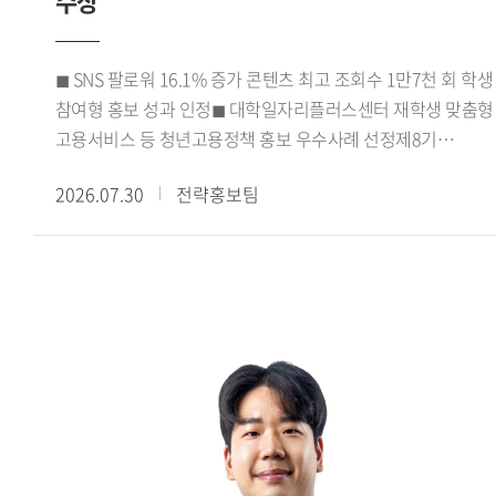
수상
학생들은 아이디어 도출과 시장 데이터 분석, 캠페인 전략 수립,
기획안 제작에 이르는 전 과정을 함께 수행했다.
코삭챌린저상은 각 지역 예선 출품작 가운데 상위 15% 이내의
◼ SNS 팔로워 16.1% 증가 콘텐츠 최고 조회수 1만7천 회 학생
우수작에 수여되는 상이다. 이번 수상은 광미사팀의 기획력과
참여형 홍보 성과 인정◼ 대학일자리플러스센터 재학생 맞춤형
캠페인의 실현 가능성을 인정받은 결과로, 교과목에서 진행한
고용서비스 등 청년고용정책 홍보 우수사례 선정제8기
프로젝트가 실제 대외 공모전 성과로 이어졌다는 점에서,
진로취업지원센터 서포터즈가 서울 지역
수업과 실무를 연계한 교육의 성과를 보여주는 사례로
2026.07.30
전략홍보팀
대학일자리플러스센터 성과공유회에서 우수상을 수상하며
평가된다.
학생 참여형 진로 취업 홍보 활동의 우수성을 인정받았다.우리
대학 대학일자리플러스본부(본부장 신근혜)가 운영한 제8기
진로취업지원센터 서포터즈는 강혜승, 김규래, 김지율, 김현채,
박시언, 서민성, 이가빈, 이희승, 최사랑, 최윤서 학생 등
10명으로 구성됐다. 이들은 2026학년도 1학기 동안
대학일자리플러스센터(거점형) 사업을 비롯해 고용노동부의
재학생 맞춤형 고용서비스와 졸업생 특화프로그램 등을
학생들에게 알리고 참여를 확대하기 위한 다양한 홍보 활동을
펼쳤다.특히 카드뉴스와 숏폼 영상 등 학생들의 이용 방식에