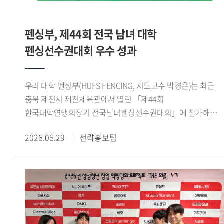
성과를 냈습니다. 성취감과 더불어 감동적이기까지 했던
기반의 숙의 과정과 팀별 활동에 참여하며 정책 제안을
기억입니다. 또 제가 태국어통번역 전공이라 전시회에서
구체화했다. 이 과정에서 용인시 관련 부서와 대학교수,
태국인 바이어들과 소통했던 경험도 특별했습니다. 우리
펜싱부, 제44회 전국 남녀 대학
용인시정연구원 등 분야별 전문가들의 검토와 자문을 바탕으로
대학에서 공부하며 태국의 문화적 배경 지식을 쌓고 어학
정책의 타당성과 실현 가능성을 높였다.이번 공모전에서는
펜싱선수권대회 우수 성과
수준을 높인 상태로 전시회에 참여해서인지 태국인 바이어들이
정책의 창의성, 타당성, 효과성, 실현 가능성 등을 종합적으로
즐겁게 소통할 수 있었습니다. 전시회를 마칠 때는 제
평가했다. 우리 대학 학생들은 전공 지식과 디지털 기술을 지역
개인번호를 물어볼 정도로 친해졌습니다. 한국외대를 통해
우리 대학 펜싱부(HUFS FENCING, 지도교수 박경은)는 최근
현안에 접목하고, 실제 행정 현장에 적용할 수 있는 구체적인
제가 성장했음을 실감한 순간이었습니다. - 이번 활동이
충북 제천시 제천체육관에서 열린 「제44회
실행 방안을 제시해 우수한 평가를 받았다.이번 성과는 우리
진로설정에 어떤 영향을 줬을지 궁금합니다.GTEP 활동을 통해
한국대학연맹회장기 전국남녀펜싱선수권대회」에 참가해
대학 학생들이 지역사회의 문화, 복지, 관광 문제를 청년의
아랍에미리트에 다녀온 적 있습니다. 그때가 할랄 시장의
여자 플뢰레 단체전 우승을 비롯해 다수 종목에서 우수한
시각에서 새롭게 해석하고 실질적인 정책 대안을 제시했다는
가능성을 피부로 체감한 계기였습니다. 이후 GTEP을 통해
2026.06.29
전략홍보팀
성적을 거두었다.이번 대회는 한국대학펜싱연맹이 주최하고
점에서 의미가 있다. 학생들이 대학에서 쌓은 전공 역량과
할랄산업연구원장님의 특강을 수강하면서 할랄 시장을
제천시와 제천시체육회가 후원한 전국 규모의 대회로, 전국
창의적 사고를 지역사회 문제 해결에 적용하며 정책 기획
개척해보기로 마음을 먹었고, 할랄 스토어를 창업했습니다.
38개 대학 선수부와 40개 대학 동아리부 등 총 647명이
능력과 현장 실무 역량을 보여줬다는 평가다.한편,
현재는 한국에서 무슬림이 편하게 생활하도록 돕는
참가했다. 우리 대학에서는 선수 29명이 출전해 뛰어난 기량과
용인특례시는 현장 적용 가능성이 높은 우수 정책을 관련
라이프스타일 앱을 개발하는 스타트업을 창업했습니다. 국내에
팀워크를 바탕으로 여러 종목에서 입상하며 우수한 경쟁력을
사업과 연계해 실증하고, 검토 결과를 바탕으로 실제 정책에
거주하는 무슬림은 전국에 흩어져있는데 이들이 편리하게
보여주었다.여자 플뢰레 단체전에서는 김지성(영미문학 문화
반영할 계획이다. 이를 통해 청년들이 제안한 아이디어가
쇼핑을 하고 커뮤니티를 이어갈 수 있는 서비스를 제공하려
22), 최예진(체코 슬로바키아 22), Hortense(국제학 23), 김은
지역사회의 변화를 이끄는 실질적인 정책으로 발전할 수