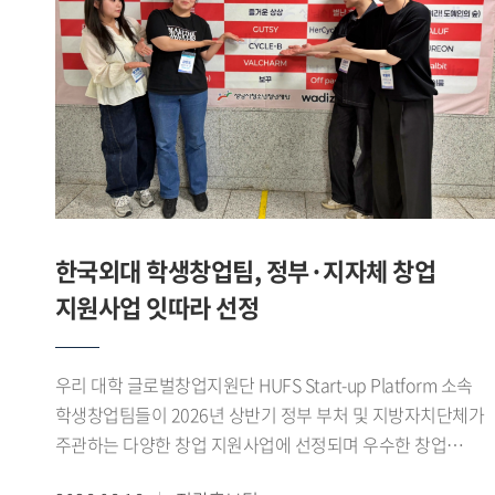
합니다. 앱은 7월경 출시를 목표로 하고 있습니다. 이처럼 제가
(영미문학 문화 23) 학생이 팀을 이뤄 우승을 차지했다.
있도록 지원할 예정이다.
창업에 도전하고 진로를 개척하는 데 GTEP의 역할이 꽤 컸다
개인전에서도 우수한 성과가 이어졌다. 김지성(영미문학 문화
생각합니다. - 앞으로의 계획을 들려주세요. 현재 HUFS Start-
22) 학생이 여자 플뢰레 개인전 준우승을 차지했으며, 이기령
up platform에 입주해 교내 창업지원단의 도움을 받아 창업한
(중국외교통상 22) 학생은 남자 플뢰레 개인전 3위, 이유종
상태입니다. 얼마 전에는 교육부에서 주관하는 학생
(정치외교 24) 학생은 남자 에페 개인전 3위에 올랐다. 이나래
창업유망팀 300+ 에 선정돼, 창업을 한 단계씩 발전시켜 나가
(LD 24) 학생도 여자 플뢰레 개인전 5위를 기록하며 좋은
있습니다. 이를 계속 발전시켜 국내 거주 무슬림을 위한 앱은
성적을 거두었다.이번 대회를 통해 우리 대학 펜싱부는
물론 최종적으로는 국내기업이 할랄 시장에 쉽게 진출하도록
단체전과 개인전 모두에서 우수한 성과를 거두며 전국
교두보 역할을 해내고 싶습니다. GTEP을 통해 배운 것을
무대에서 경쟁력을 다시 한번 입증했다.1960년대 활동 이후
한국외대 학생창업팀, 정부·지자체 창업
기반으로 차근차근 나아가면 좋은 결과를 얻을 수 있을 거라
재건된 우리 대학 펜싱부는 전국 규모의 각종 대회에서 꾸준히
지원사업 잇따라 선정
믿습니다. ※ 해당 인터뷰는 아래 Global HUFS 여름호 E-
성과를 이어오고 있다. 선수들은 이번 대회를 발판으로
book을 통해서도 확인하실 수 있습니다(p.16-17)https://e-
앞으로도 지속적인 훈련과 팀워크를 바탕으로 좋은 경기력을
book.hufs.ac.kr/20260623_135256/
선보일 계획이다.
우리 대학 글로벌창업지원단 HUFS Start-up Platform 소속
학생창업팀들이 2026년 상반기 정부 부처 및 지방자치단체가
주관하는 다양한 창업 지원사업에 선정되며 우수한 창업
역량을 보여주고 있다.최근 학생창업팀 파이어사이트 가