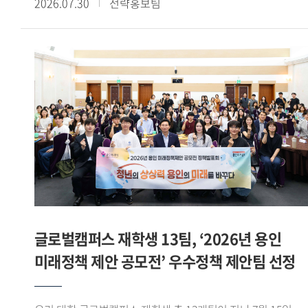
2026.07.30
전략홍보팀
이상의 교육과정을 이수하고, 산학협력 기업과 연계한 해외
전시회 참가, 바이어 발굴, 글로벌 전자상거래 플랫폼 운영 등
다양한 실무 프로젝트를 수행했다. 그중 우수학생 부문에서
손승민(태국어통번역 20) 학생이 산업통상자원부 장관상을
받으며 빛나는 성과를 기록했다. - 우수학생 부문에서
산업통상자원부 장관상을 받았습니다. 소감을 들려주세요.
GTEP 19기 친구들 특히 우리 5팀과 함께 고생하며 달린 끝에
산업통상자원부 장관상 이라는 과분한 결과를 얻게 되어 무척
영광스럽습니다. 그리고 아낌없이 지도해주신 백재승 교수님과
김민정 실장님께 감사한 마음이 큽니다. - GTEP사업단을 통해
480시간 이상의 교육과정 이수와 다양한 실무 프로젝트를
경험했습니다. 사업단 활동이 어떤 의미였는지 들어보고
싶습니다. 대학 생활 중 손에 꼽히는 유의미한 활동이면서
글로벌캠퍼스 재학생 13팀, ‘2026년 용인
한편으로는 쉽지 않은 활동이었다고 느낍니다. 수출입 관련
미래정책 제안 공모전’ 우수정책 제안팀 선정
교육과정을 480시간 이상 받고, 기업과 연계한 실무활동 약
120시간이 진행됐습니다. 처음에는 긴 시간 활동이 가능할까
싶었는데 매 순간 성실하게 임하다 보니 모든 과정을