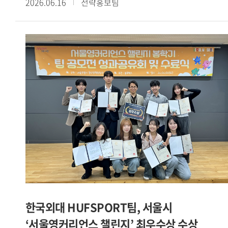
2026.06.16
전략홍보팀
예비창업패키지를 포함한 4개 창업 지원사업에 선정된 데 이어
교내 학생창업팀들의 성과가 이어지고 있다. PICKIN 팀은
아산두어스와 Grand-K 창업학교에 동시 선정됐으며, 커넥트인
팀은 청년창업사관학교에 이름을 올렸다.[사진. SBS
모닝와이드 방송 화면 캡처 / 서울캠퍼스 HUFS Start-up
Platform 소속 학생창업팀 카인디 ]또한 카인디 팀은
서울시립대 캠퍼스타운, 2026 여성벤처활성화지원사업,
서울시립대학교 임팩트 프로토타이핑 프로그램 등 3개 사업에
선정됐다. 이 밖에도 야라바디 팀은 모두의창업에, 할랄서울
팀은 학생 창업유망팀 300+에, CYCLE-B 팀은 성남청년 창업
역량강화 프로젝트 THE 와플 4기에 각각 선정되며 다양한
분야에서 성과를 거두고 있다.[사진. 성남청년 창업 역량강화
프로젝트 THE 와플 4기에 선정된 글로벌캠퍼스 HUFS Start-
up Platform 소속 CYCLE-B 팀]이번에 선정된 학생창업팀들은
IT 기반 플랫폼을 비롯해 로컬 비즈니스, 글로벌 서비스 등
한국외대 HUFSPORT팀, 서울시
다양한 분야에서 사업 아이템을 선보이고 있다. 이는 우리 대학
‘서울영커리언스 챌린지’ 최우수상 수상
학생 창업가들이 보유한 폭넓은 시야와 사업화 역량을