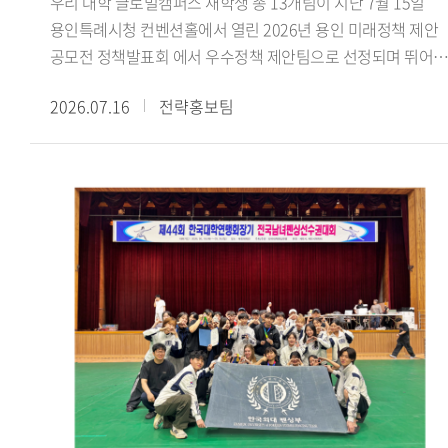
우리 대학 글로벌캠퍼스 재학생 총 13개팀이 지난 7월 15일
수료했더라고요. 활동하면서 강의실에서 이론으로만 접하던
용인특례시청 컨벤션홀에서 열린 2026년 용인 미래정책 제안
내용을 현장에서 몸소 겪고, 낯설고 어색한 순간도 많았습니다.
공모전 정책발표회 에서 우수정책 제안팀으로 선정되며 뛰어난
그럼에도 해외에 나가 바이어들과 직접 상담을 하고 억 단위 큰
정책 기획 역량과 지역사회 문제 해결 능력을 인정받았다.
규모의 거래를 협상하고 계약을 완료한 경험은 정말 큰 도움이
2026.07.16
전략홍보팀
용인특례시가 주최한 이번 공모전은 미래사회의 주역인
됐습니다. 학생 신분으로 이런 경험은 정말 소중하고 가치
청년들의 창의적인 아이디어를 발굴하고 이를 용인시의 미래
있다고 생각합니다. 함께 경험과 노하우를 공유하며 격려했던
정책에 반영하기 위해 마련됐다. 참가팀들은 경제 산업 일자리,
19기 친구들과 팀원들 덕분에 잘 성장하며 마무리할 수
문화 관광, 도시 교통, 기후 환경, 교육 복지 등 용인시의 주요
있었습니다.- GTEP사업단 활동을 돌이켜봤을 때 가장 기억에
현안과 관련된 정책을 제안했다.우리 대학 참가팀들은
남는 부분이 있다면 무엇입니까?팀 전시회가 가장 기억에
용인시의 지역문화 보존과 관광 활성화, 고령층의 디지털 격차
남습니다. GTEP에 선발되면 팀별로 수출을 도와줄 업체를 직
해소, 데이터 기반 로컬 관광 플랫폼 등 지역사회가 직면한
찾아 전시회까지 전부 기획해야 합니다. 초면인 사람들과 이런
다양한 현안을 주제로 정책을 발표했다. 특히 우리 대학 잇용
큰 프로젝트를 맡게 돼 서로 어색하기도 했고, 다들 처음 해보는
(팀장 지은비, 융합인재학부) 참가팀이 제안한 용인 무형유산
일이라 참 난감했습니다. 그래도 함께 의견 나누면서 어떤
실감형 전승 콘텐츠 개발 방법 정책은 용인시산업진흥원이
제품을, 어느 나라에, 어떤 전략으로, 어떻게 수출할지 정해
추진 중인 첨단기술 융합실증사업 과 연계해 현장 실증을 통해
나갔습니다. 그렇게 기업 발굴부터 전시회 준비와 부스 디자인,
현장 적용 가능성을 검증하고, 향후 정책에 반영할 방침이다.
사후관리까지 해내며 저희 팀과 기업 모두 만족할 수준의
참가 학생들은 지난 4월부터 6월까지 약 3개월간 민 관 협력