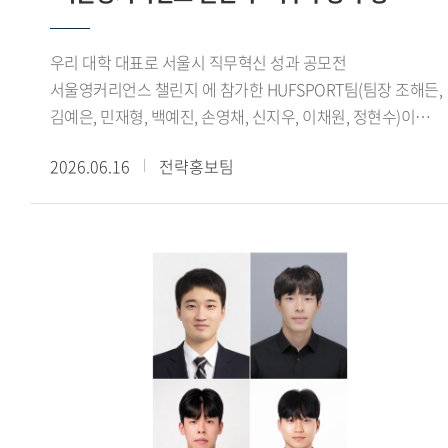
보여주는 사례로 평가된다.글로벌창업지원단은 학생창업팀의
성장을 지원하기 위해 사업화 지원금, 벤처동문회 멘토링, 교내
우리 대학 대표로 서울시 직무혁신 성과 공모전
창업 공간 제공 등 다양한 지원 프로그램을 운영하고 있다.
서울영커리언스 챌린지 에 참가한 HUFSPORT팀(팀장 조해든,
선정된 학생창업팀에는 최대 2개 학기 동안 혜택이 제공되며,
김예은, 민재형, 백예진, 손영채, 신지우, 이채원, 정현수)이
전문가 특강과 창업 실무 교육 등 창업 역량 강화를 위한
최우수상을 수상했다.서울시가 주관한 서울영커리언스 챌린지
프로그램도 함께 지원된다.오세홍 글로벌창업지원단장은 이번
2026.06.16
전략홍보팀
는 기업이 제시한 실제 과제를 청년들이 팀 단위로 수행하며
성과는 특정 분야에 국한되지 않고 기술, 문화, 플랫폼 등
문제 해결 능력과 실무 역량을 기르는 프로그램이다. 올해
다채로운 영역에서 학생들의 창의적인 아이디어와 열정이
봄학기에는 총 87개 팀 930명이 지원했으며, 심사를 거쳐 최종
훌륭한 결실로 이어져 매우 기쁘다 며, 앞으로도 교내 창업
8개 팀 64명이 선발됐다. 참가자들은 지난 3월 24일부터 6월
생태계를 더욱 공고히 하고, 학생들이 혁신 창업가로 성장할 수
6일까지 약 10주간 프로젝트를 수행했으며, 6월 6일
있도록 체계적이고 아낌없는 지원을 이어가겠다 고 전했다.
서울글로벌센터 국제회의실에서 열린 성과공유회 및
수료식에서 최종 결과를 발표했다.HUFSPORT팀은 수출
경험이 없는 국내 중소기업 3개사를 대상으로 수출 인프라
구축, 해외 바이어 발굴, 화상 미팅 등 해외영업 전 과정을 직접
수행했다. 특히 기업별 산업 특성을 분석해 적합한 해외 시장을
발굴하고 맞춤형 진출 전략을 수립해 참여 기업 모두의 현지