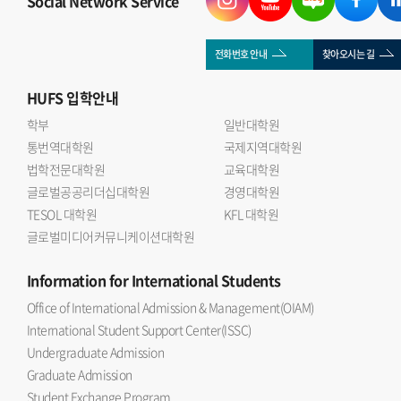
Social Network Service
이후 질의응답을 통해 국제관계와 금융시장의 연관성, 글로벌
자본의 역할 등에 대해 의견을 나누는 시간을 가졌다.
국제관계연구회 이승우 회장(인도어 23)은 자본과 금융의
전화번호 안내
찾아오시는 길
흐름은 국제관계 연구에서 빼놓을 수 없는 중요한 주제 라며
HUFS
입학안내
이번 세미나를 통해 학회원들이 대체투자 산업에 대한 이해를
넓히고 보다 다차원적인 분석 역량을 기를 수 있는 계기가
학부
일반대학원
통번역대학원
되었다 고 소감을 밝혔다.
국제지역대학원
법학전문대학원
교육대학원
글로벌공공리더십대학원
경영대학원
TESOL 대학원
KFL 대학원
글로벌미디어커뮤니케이션대학원
Information
for International Students
Office of International Admission & Management(OIAM)
International Student Support Center(ISSC)
Undergraduate Admission
Graduate Admission
Student Exchange Program