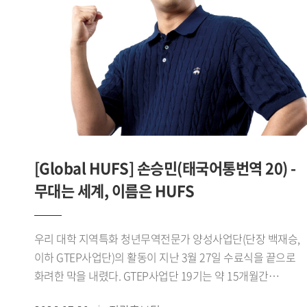
맞춘 디지털 콘텐츠를 제작 운영하며 SNS 팔로워를 16.1%
늘렸고, 콘텐츠 최고 조회수 1만7천 회를 기록하는 등 높은 홍
성과를 거뒀다.이 같은 성과를 바탕으로 제8기
진로취업지원센터 서포터즈는 지난 7월 28일
서울고용복지플러스센터 청년ON 라운지 다목적홀에서 열린
「2026년 서울 지역 대학일자리플러스센터 성과공유회」에서
심사 결과 1위를 기록하며 우수상을 수상했다.서포터즈 대표
서민성 학생(차이나데이터큐레이션전공 23)은 "학생들의
눈높이에서 청년고용서비스를 쉽고 친근하게 전달하기 위해
[Global HUFS] 손승민(태국어통번역 20) -
노력했다"며 "학생들과의 공감과 소통을 중심으로 한 활동이
좋은 평가를 받아 뜻깊게 생각한다"고 말했다.한편 우리 대학
무대는 세계, 이름은 HUFS
대학일자리플러스본부는 이번 성과를 바탕으로 2026학년도
2학기 제9기 진로취업지원센터 서포터즈를 운영하며 학생
우리 대학 지역특화 청년무역전문가 양성사업단(단장 백재승,
맞춤형 진로 취업 정보 제공과 청년고용정책 홍보를
이하 GTEP사업단)의 활동이 지난 3월 27일 수료식을 끝으로
지속적으로 추진할 계획이다.
화려한 막을 내렸다. GTEP사업단 19기는 약 15개월간
지역특화 교육과 무역 실무 교육, 현장 실습 등 총 480시간