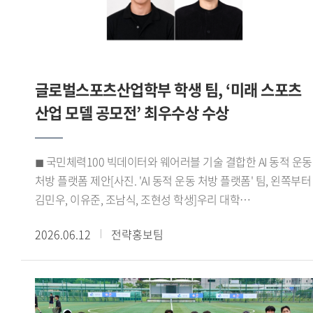
바이어 미팅을 성사시키며 우수한 성과를 거뒀다. 이 같은
성과를 바탕으로 HUFSPORT팀은 최우수상을 수상하며 실무
역량과 글로벌 비즈니스 경쟁력을 인정받았다.HUFSPORT팀
이번 프로그램을 통해 학교에서 배운 이론을 실제 산업 현장에
글로벌스포츠산업학부 학생 팀, ‘미래 스포츠
적용하며 글로벌 비즈니스 역량을 키울 수 있었다 며 팀원들과
긴밀하게 소통하고 협력하며 문제를 해결해 온 결과
산업 모델 공모전’ 최우수상 수상
최우수상이라는 뜻깊은 성과를 거둘 수 있어 더욱 의미 있는
경험이었다 고 소감을 전했다.한편, 우리 대학
◼ 국민체력100 빅데이터와 웨어러블 기술 결합한 AI 동적 운동
대학일자리플러스본부(본부장 신근혜)는 앞으로도 서울시
처방 플랫폼 제안[사진. 'AI 동적 운동 처방 플랫폼' 팀, 왼쪽부터
서울영커리언스 사업에 참여해 학생들에게 실무 중심의 직무
김민우, 이유준, 조남식, 조현성 학생]우리 대학
경험 기회를 제공할 예정이다. 또한 고용노동부 재학생 맞춤형
글로벌스포츠산업학부(학부장 박성희) 학생들로 구성된 AI
고용서비스와 졸업생 특화 프로그램 등을 운영하며 학생들의
2026.06.12
전략홍보팀
동적 운동 처방 플랫폼 팀(김민우 이유준 조남식 조현성)이 지난
진로 취업 역량 강화를 적극 지원할 계획이다.
5월 21일 한국문화스포츠학회가 주최한 미래 스포츠 산업 모델
공모전 바이오헬스 부문에서 최우수상을 수상했다.이번
공모전은 디지털 헬스케어 기술과 공공데이터를 활용해 국민
건강 증진에 기여할 수 있는 미래 스포츠 산업 모델을 발굴하기