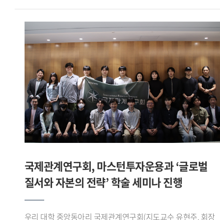
직관적으로 보여주고, 필요한 시점에 맞춤형 정보를 제공하는
레오를 상대로 조 1위를 기록하며 16강에 진출했다.이후
맥락적 교육(In-context Education) 인터페이스 를 구현한 점
16강에서는 육군사관학교 사커라이온을, 8강에서는
우수한 평가를 받았다.팀장 이유준 학생은 일회성 측정에
한림대학교 사이다를 차례로 꺾고 4강에 올랐다. 준결승에서는
그치던 국가 체력 인증 데이터에 실시간 스마트워치 생체
서울시립대학교 AZURE와 맞붙어 선전한 끝에 공동 3위로
신호를 결합함으로써, 365일 실시간으로 안전벨트를 매고
대회를 마무리했다.이번 대회는 전국 대학 축구 동아리와 학회
운동하는 듯한 디지털 예방 의학 솔루션 을 구현하고자 했다 고
팀들이 참가하는 대학 클럽 축구대회로, 아이웨이는 이번
강조하며, 앞으로 제조사별 API 데이터 정규화 과정을 더욱
성과를 통해 전국 무대에서 경쟁력을 입증했다.
고도화하고, 향후 실제 공공 인프라 및 보험 산업(인슈어테크)
글로벌스포츠산업학부 축구학회 아이웨이는 학부 재학생들로
과의 연동 융합 연구를 통해 전 국민이 안전하게 국가 표준 체력
구성된 축구 학회로, 교내외 각종 대회와 교류전에 참가하며
등급에 도달하는 데 선도적 역할을 다하겠다 고 소감을 밝혔다.
꾸준히 활동을 이어가고 있다.
국제관계연구회, 마스턴투자운용과 ‘글로벌
질서와 자본의 전략’ 학술 세미나 진행
우리 대학 중앙동아리 국제관계연구회(지도교수 유현주, 회장