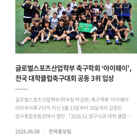
위해 마련됐다. 참가팀들은 스포츠 산업과 AI 바이오헬스
기술을 접목한 다양한 아이디어를 영상 발표 형식으로
제출했으며, 심사는 창의성, 기술 융합성, 산업 적용 가능성,
실현 가능성 등을 중심으로 진행됐다.'AI 동적 운동 처방 플랫폼
팀은 발표 세션에서 ▲Pre-Work(운동 전) 단계의 국민체력100
등급 점수와 실시간 심박변이도(HRV) 기반 오늘의 운동 준비
지수(Ready-to-Train Index) 산출 로직 , ▲During-Work(운동
중) 단계의 제조사별(Apple, Samsung, Garmin) 센서 특성을
글로벌스포츠산업학부 축구학회 ‘아이웨이’,
반영한 실시간 가변 강도 조절 및 위험 감지 트리거 , ▲Post-
전국 대학클럽축구대회 공동 3위 입상
Work(운동 후) 단계의 최상 컨디션 상태 복구를 위한 목표
지향적 역산형 회복 시뮬레이터 발표를 진행하였다.
발표자들은 공공 데이터와 하이엔드 웨어러블 API를 아우르는
글로벌스포츠산업학부(학부장 박성희) 축구학회 '아이웨이'
구체적인 데이터 매핑 기술과 아키텍처 구축 방안을 제시했다.
아마추어축구단이 지난 5월 23일부터 26일까지 강원도
심사위원단은 복잡한 생체 데이터를 사용자가 쉽게 이해할 수
양구종합운동장에서 열린 「2026 S1 양구사과 대학 클럽
있도록 시각화한 점에 주목했다. 특히 전문 용어 대신 신체
축구대회」에서 공동 3위를 차지했다.아이웨이는 예선에서
2026.06.08
전략홍보팀
배터리 복구 경로 라는 개념을 도입해 운동 상태와 회복 과정을
고려대학교 SFA, 한국체육대학교 실버골 FC, 한림대학교