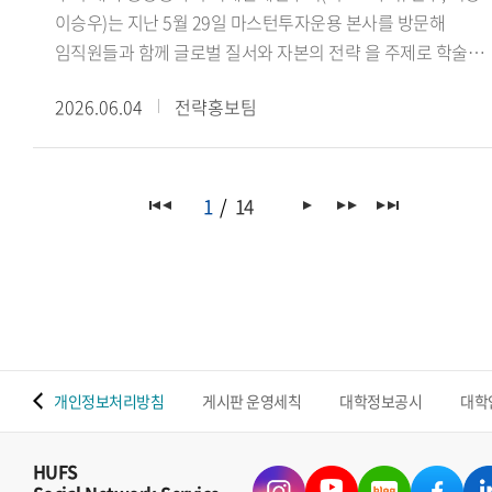
이승우)는 지난 5월 29일 마스턴투자운용 본사를 방문해
임직원들과 함께 글로벌 질서와 자본의 전략 을 주제로 학술
세미나를 진행했다.이번 세미나는 학생들의 국제정세 및
2026.06.04
전략홍보팀
금융산업에 대한 이해를 넓히고, 글로벌 자본의 흐름과 투자
전략을 다각적으로 살펴보기 위해 마련됐다. 특히
마스턴투자운용 사회공헌추진단 선한영향실천센터(Center fo
Positive Impact)가 미래 글로벌 인재 양성을 위해 운영하는
1
14
본업 연계 재능기부 프로그램의 일환으로 진행되어 산학
교류의 의미를 더했다.이날 세미나에서는 마스턴투자운용
임직원들이 △싱가포르의 글로벌 금융 허브 생존 전략(권우준
전략투자본부장) △블랙록 알라딘과 글로벌 자본의 운영체제
(김재관 디지털혁신실장) △대체투자 운용사가 만드는 또
하나의 가치(김민석 선한영향실천센터장)를 주제로 강연을
 맵
개인정보처리방침
게시판 운영세칙
대학정보공시
대학
진행하며 금융산업과 글로벌 투자 환경에 대한 다양한 시각을
공유했다.이어 국제관계연구회 이승우 회장(인도어과 23)은
연구회의 비전과 주요 학술 활동을 소개했으며, 학생들은 강연
HUFS