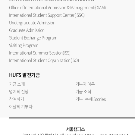
Office of International Admission & Management(OIAM)
International Student Support Center(ISSC)
Undergraduate Admission
Graduate Admission
Student Exchange Program
Visiting Program
International Summer Session(ISS)
International Student Organization(ISO)
HUFS
발전기금
기금 소개
기부자 예우
명예의 전당
기금 소식
참여하기
기부·수혜 Stories
이달의 기부자
서울캠퍼스