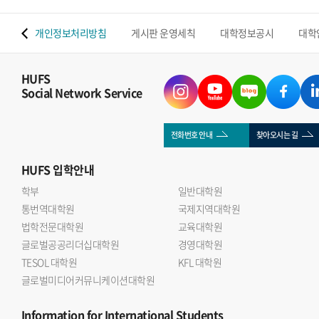
 맵
개인정보처리방침
게시판 운영세칙
대학정보공시
대학
HUFS
Social Network Service
전화번호 안내
찾아오시는 길
HUFS
입학안내
학부
일반대학원
통번역대학원
국제지역대학원
법학전문대학원
교육대학원
글로벌공공리더십대학원
경영대학원
TESOL 대학원
KFL 대학원
글로벌미디어커뮤니케이션대학원
Information
for International Students