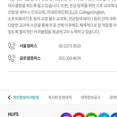
의사결정을 하도록 돕고 있습니다. 또한, 전공 탐색을 위한 기초 교과목
신입생 세미나, 인성교육, 미네르바인문(1),(2), College English,
소프트웨어기초 등의 교양 필수 교과목, 전공탐색세미나 등의 선택 과목
다양한 교과목 수강을 통해 전공 선택 이후에도 체계적으로 잘 적응할 수
있도록 합리적인 커리큘럼을 제공하고자 노력하고 있습니다.
서울캠퍼스
02-2173-3510
글로벌캠퍼스
031-330-4674
 맵
개인정보처리방침
게시판 운영세칙
대학정보공시
대학
HUFS