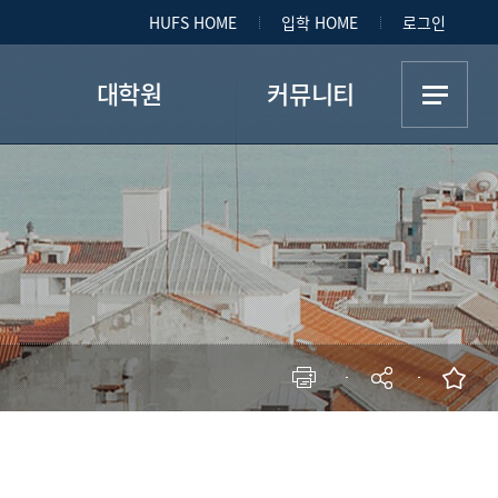
HUFS HOME
입학 HOME
로그인
대학원
커뮤니티
대학원 소개
학과공지
교수진 소개
취업 및 아르바이트
전공별 교과과정
자격시험
종합시험과목
대외∙행사
대학원 게시판
관련사이트
현재 페이지를 즐겨찾는 메뉴로